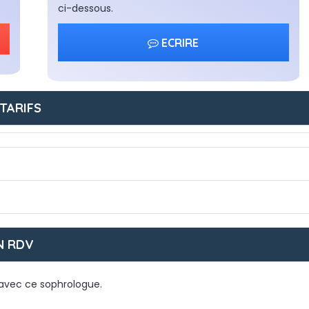
ci-dessous.
ECRIRE
TARIFS
N RDV
avec ce sophrologue.