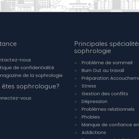
stance
Principales spécialité
sophrologie
ntactez-nous
Problème de sommeil
itique de confidentialité
Burn Out au travail
magazine de la sophrologie
Préparation Accouchem
 êtes sophrologue?
Stress
Gestion des conflits
nnectez-vous
Dépression
Problèmes relationnels
Phobies
Manque de confiance en
Addictions