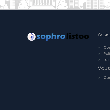
Assi
Co
Pol
Le 
Vous
Co