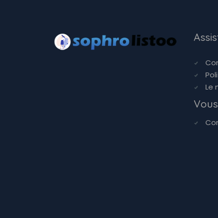
Assi
Co
Pol
Le 
Vous
Co